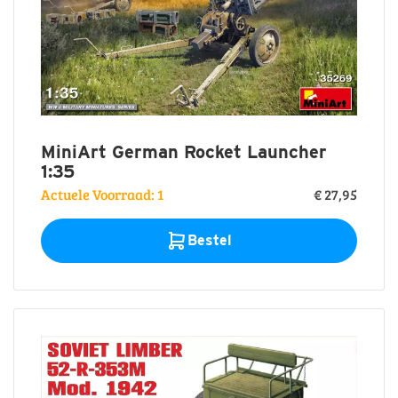
Weathering
Vallejo
Paint
Sets
Vallejo
Toebehoren
MiniArt German Rocket Launcher
1:35
Actuele Voorraad: 1
€ 27,95
Bestel